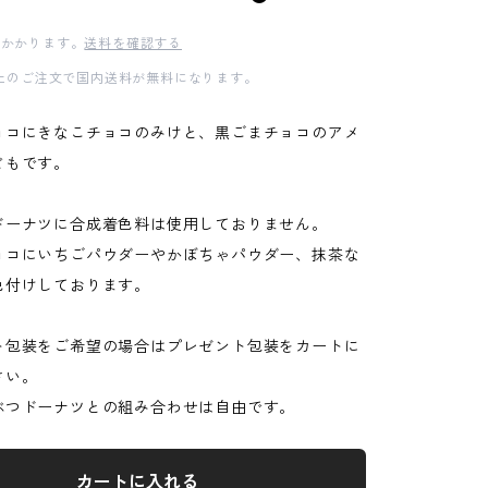
かかります。
送料を確認する
0以上のご注文で国内送料が無料になります。
ョコにきなこチョコのみけと、黒ごまチョコのアメ
どもです。
ドーナツに合成着色料は使用しておりません。
ョコにいちごパウダーやかぼちゃパウダー、抹茶な
色付けしております。
ト包装をご希望の場合はプレゼント包装をカートに
さい。
ぶつドーナツとの組み合わせは自由です。
カートに入れる