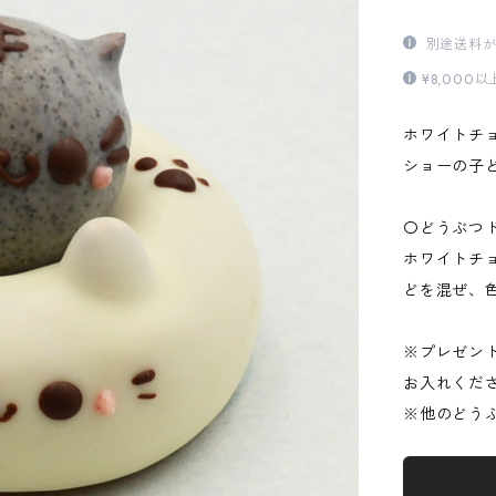
別途送料が
¥8,00
ホワイトチ
ショーの子
〇どうぶつ
ホワイトチ
どを混ぜ、
※プレゼン
お入れくだ
※他のどう