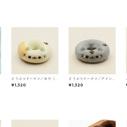
どうぶつドーナツ／みけ（3
どうぶつドーナツ／アメシ
個入り）
ョー（3個入り）
¥1,320
¥1,320