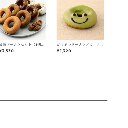
紅茶ドーナツセット（8個＋
どうぶつドーナツ／カエル
ラスク）
くん（3個入り）
¥3,530
¥1,320