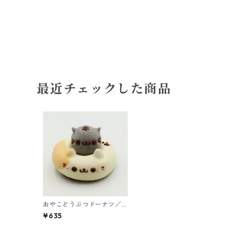
最近チェックした商品
おやこどうぶつドーナツ／
みけ
¥635