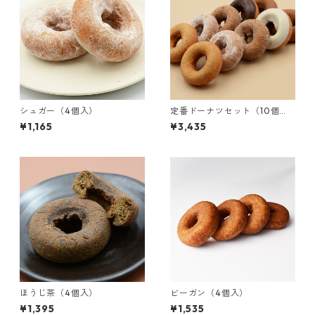
シュガー（4個入）
定番ドーナツセット（10個
入）
¥1,165
¥3,435
ほうじ茶（4個入）
ビーガン（4個入）
¥1,395
¥1,535