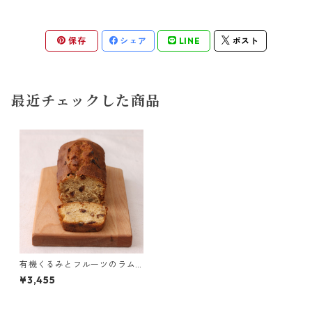
保存
シェア
LINE
ポスト
最近チェックした商品
有機くるみとフルーツのラム
ケーキ
¥3,455