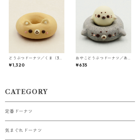
どうぶつドーナツ／くま（3個
おやこどうぶつドーナツ／あ
入り）
ざらし
¥1,320
¥635
CATEGORY
定番ドーナツ
気まぐれドーナツ