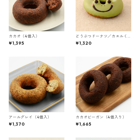
カカオ（4個入）
どうぶつドーナツ／カエルく
ん（3個入り）
¥1,395
¥1,320
アールグレイ（4個入）
カカオビーガン（4個入り）
¥1,370
¥1,665