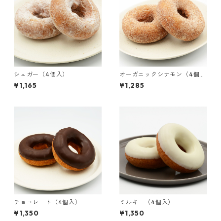
シュガー（4個入）
オーガニックシナモン（4個
入）
¥1,165
¥1,285
チョコレート（4個入）
ミルキー（4個入）
¥1,350
¥1,350